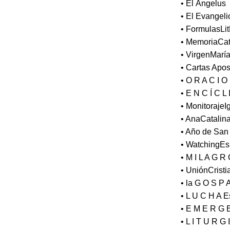
• El Ángelus
• El Evangeli
• FormulasLi
• MemoriaCat
• VirgenMarí
• Cartas Apos
• O R A C I O
• E N C Í C L 
• Monitoraje
• AnaCatali
• Año de San
• WatchingE
• M I L A G R
• UniónCristi
• la G O S P 
• L U C H A Es
• E M E R G E
• L I T U R G 