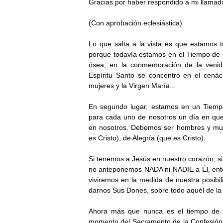
Gracias por haber respondido a mi llamad
(Con aprobación eclesiástica)
Lo que salta a la vista es que estamos 
porque todavía estamos en el Tiempo de P
ósea, en la conmemoración de la venid
Espíritu Santo se concentró en el cenác
mujeres y la Virgen María...
En segundo lugar, estamos en un Tiemp
para cada uno de nosotros un día en que 
en nosotros. Debemos ser hombres y muj
es Cristo), de Alegría (que es Cristo).
Si tenemos a Jesús en nuestro corazón, si
no anteponemos NADA ni NADIE a Él, ento
viviremos en la medida de nuestra posibil
darnos Sus Dones, sobre todo aquél de la F
Ahora más que nunca es el tiempo d
momento del Sacramento de la Confesión y