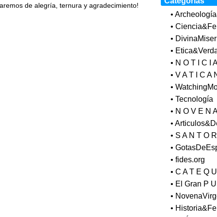
Categorías
raremos de alegría, ternura y agradecimiento!
• Archeologí
• Ciencia&Fe
• DivinaMiser
• Etica&Verd
• N O T I C I 
• V A T I C A 
• WatchingM
• Tecnología
• N O V E N 
• Articulos&
• S A N T O R
• GotasDeEs
• fides.org
• C A T E Q U
• El Gran P U
• NovenaVir
• Historia&Fe