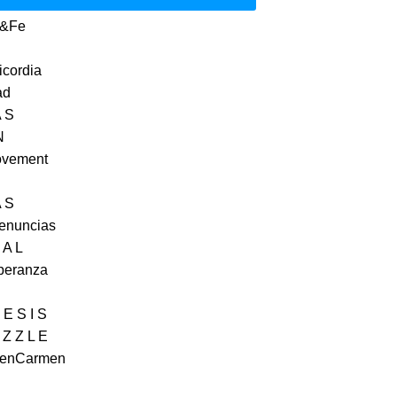
a&Fe
icordia
ad
A S
N
ovement
A S
Denuncias
 A L
peranza
 E S I S
 Z Z L E
genCarmen