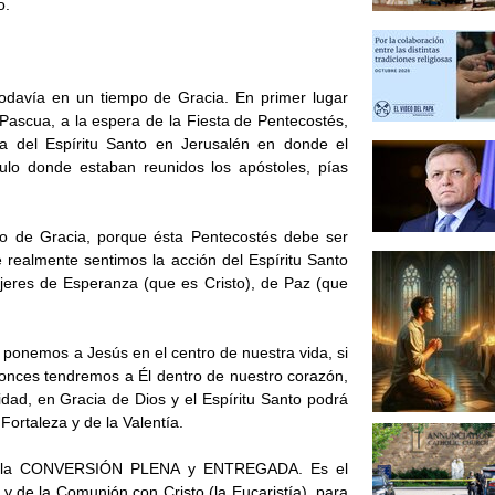
o.
todavía en un tiempo de Gracia. En primer lugar
ascua, a la espera de la Fiesta de Pentecostés,
a del Espíritu Santo en Jerusalén en donde el
ulo donde estaban reunidos los apóstoles, pías
o de Gracia, porque ésta Pentecostés debe ser
realmente sentimos la acción del Espíritu Santo
eres de Esperanza (que es Cristo), de Paz (que
 ponemos a Jesús en el centro de nuestra vida, si
nces tendremos a Él dentro de nuestro corazón,
idad, en Gracia de Dios y el Espíritu Santo podrá
ortaleza y de la Valentía.
e la CONVERSIÓN PLENA y ENTREGADA. Es el
 de la Comunión con Cristo (la Eucaristía), para