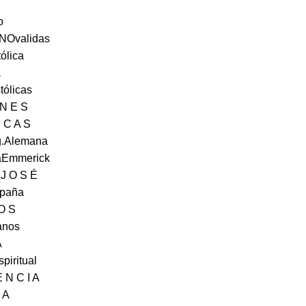
o
tNOvalidas
ólica
a
tólicas
 N E S
I C A S
Ig.Alemana
naEmmerick
 J O S É
spaña
 O S
anos
A
piritual
 N C I A
I A