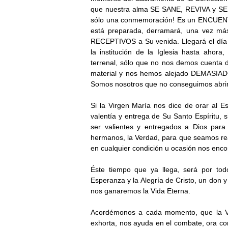
que nuestra alma SE SANE, REVIVA y SE 
sólo una conmemoración! Es un ENCUENTR
está preparada, derramará, una vez más
RECEPTIVOS a Su venida. Llegará el día 
la institución de la Iglesia hasta ahor
terrenal, sólo que no nos demos cuenta
material y nos hemos alejado DEMASIADO
Somos nosotros que no conseguimos abrir
Si la Virgen María nos dice de orar al E
valentía y entrega de Su Santo Espíritu, s
ser valientes y entregados a Dios pa
hermanos, la Verdad, para que seamos re
en cualquier condición u ocasión nos enc
Éste tiempo que ya llega, será por to
Esperanza y la Alegría de Cristo, un don 
nos ganaremos la Vida Eterna.
Acordémonos a cada momento, que la Vi
exhorta, nos ayuda en el combate, ora co