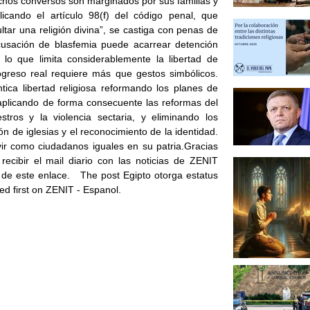
uchos conversos son marginados por sus familias y
icando el artículo 98(f) del código penal, que
ultar una religión divina”, se castiga con penas de
cusación de blasfemia puede acarrear detención
 lo que limita considerablemente la libertad de
rogreso real requiere más que gestos simbólicos.
ica libertad religiosa reformando los planes de
aplicando de forma consecuente las reformas del
stros y la violencia sectaria, y eliminando los
ón de iglesias y el reconocimiento de la identidad.
ivir como ciudadanos iguales en su patria.Gracias
recibir el mail diario con las noticias de ZENIT
s de este enlace. The post Egipto otorga estatus
ed first on ZENIT - Espanol.