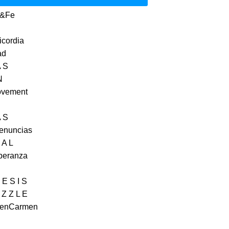
a&Fe
icordia
ad
A S
N
ovement
A S
Denuncias
 A L
peranza
 E S I S
 Z Z L E
genCarmen