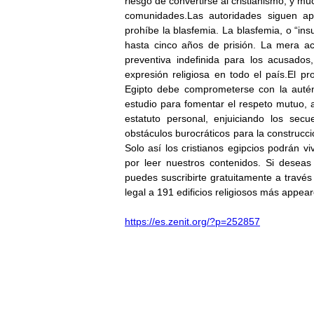
riesgo de convertirse al cristianismo, y m
comunidades.Las autoridades siguen apl
prohíbe la blasfemia. La blasfemia, o “ins
hasta cinco años de prisión. La mera a
preventiva indefinida para los acusados,
expresión religiosa en todo el país.El p
Egipto debe comprometerse con la autént
estudio para fomentar el respeto mutuo, 
estatuto personal, enjuiciando los secue
obstáculos burocráticos para la construcci
Solo así los cristianos egipcios podrán v
por leer nuestros contenidos. Si deseas 
puedes suscribirte gratuitamente a travé
legal a 191 edificios religiosos más appear
https://es.zenit.org/?p=252857