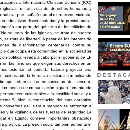
laraciones a International Christian Concern (ICC)
e iglesias, un activista de derechos humanos y
noticia, pero señaló que el extremismo violento,
des educativas discriminatorias y la presión social
ación por parte del gobierno de los edificios de
No se trata de las iglesias, se trata de nuestra
io, se trata de libertad”.A pesar de los intentos de
ones de discriminación centenarios contra su
pacio que ocupa esta comunidad en la sociedad se
ición política llevada a cabo por el gobierno de El-
orren las minorías que exigen sus derechos en un
enes ostentan el poder.El Estado proyecta una
D E S T A C 
s, celebrando la herencia cristiana e impulsando
tiempo refuerza los mecanismos de censura,
n y los medios de comunicación siguen fomentando
s permanecen vulnerables a la hostilidad social y a
stente.Si bien la constitución del país garantiza
los conversos del Islam a menudo se enfrentan a
les y la vigilancia de las fuerzas de seguridad.La
egal en Egipto, conlleva importantes obstáculos
ra práctica. La presión social también aumenta el