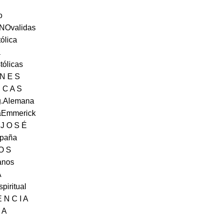
o
tNOvalidas
ólica
a
tólicas
 N E S
I C A S
Ig.Alemana
naEmmerick
 J O S É
spaña
 O S
anos
A
piritual
 N C I A
I A