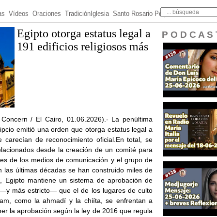
as
Vídeos
Oraciones
TradiciónIglesia
Santo Rosario Perpetuo
Egipto otorga estatus legal a
P O D C A S 
191 edificios religiosos más
n Concern / El Cairo, 01.06.2026).- La penúltima
cio emitió una orden que otorga estatus legal a
e carecían de reconocimiento oficial.En total, se
relacionados desde la creación de un comité para
rmes de los medios de comunicación y el grupo de
En las últimas décadas se han construido miles de
go, Egipto mantiene un sistema de aprobación de
 —y más estricto— que el de los lugares de culto
am, como la ahmadí y la chiíta, se enfrentan a
ner la aprobación según la ley de 2016 que regula