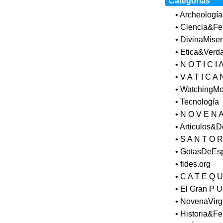
Categorías
• Archeologí
• Ciencia&Fe
• DivinaMiser
• Etica&Verd
• N O T I C I 
• V A T I C A 
• WatchingM
• Tecnología
• N O V E N 
• Articulos&
• S A N T O R
• GotasDeEs
• fides.org
• C A T E Q U
• El Gran P U
• NovenaVir
• Historia&Fe