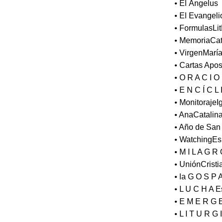
• El Ángelus
• El Evangeli
• FormulasLi
• MemoriaCat
• VirgenMarí
• Cartas Apos
• O R A C I O
• E N C Í C L 
• Monitoraje
• AnaCatali
• Año de San
• WatchingE
• M I L A G R
• UniónCristi
• la G O S P 
• L U C H A Es
• E M E R G E
• L I T U R G 