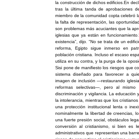
la construcción de dichos edificios.En dec
tras la última tanda de aprobaciones d
miembro de la comunidad copta celebró la 
la falta de representación, las oportunida
son problemas más acuciantes que la aprob
iglesias que ya están en funcionamiento.“
existencia”, dijo. “No se trata de un edific
reforma, Egipto sigue inmerso en patr
población cristiana. Incluso el escaso es
utiliza en su contra, y la purga de la opos
Sisi pone de manifiesto los riesgos que c
sistema diseñado para favorecer a qui
imagen de inclusión —restaurando iglesia
reformas selectivas—, pero al mismo 
discriminación y vigilancia. La educació
la intolerancia, mientras que los cristiano
una protección institucional lenta o inexi
nominalmente la libertad de creencias, 
una fuerte presión social, obstáculos lega
conversión al cristianismo, si bien es l
administrativos que representan una barre